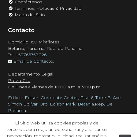
Contáctenos
Términos, Políticas & Privacidad
Mapa del Sitio
Contacto
Domicilio: 150 Miraflores
Betania, Panamá, Rep. de Panamá
Tel:
+50766758026
Email de Contacto.
Departamento Legal
Previa Cita
De lunes a viernes de 10:00 a.m. a 3:00 p.m.
Edificio Edison Corporate Center, Piso 6, Torre B. Ave.
Simón Bolívar. Urb. Edison Park. Betania.Rep. De
Panamá.
Tel:
+50766758026
El Sitio web utiliza cookies propias y de
Email de Reclamos.
terceros para mejorar, personalizar y analizar su
navegación, mostrar publicidad, realizar análisis