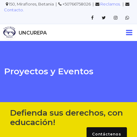
150, Miraflores, Betania |
+50766758026 |
Reclamos.
|
Contacto.
UNCUREPA
Proyectos y Eventos
Defienda sus derechos, con
educación!
Contáctenos