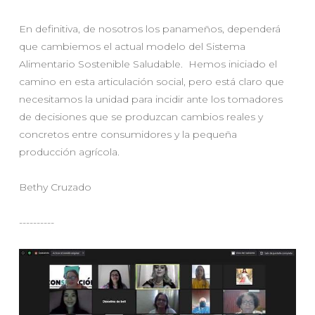
En definitiva, de nosotros los panameños, dependerá
que cambiemos el actual modelo del Sistema
Alimentario Sostenible Saludable. Hemos iniciado el
camino en esta articulación social, pero está claro que
necesitamos la unidad para incidir ante los tomadores
de decisiones que se produzcan cambios reales y
concretos entre consumidores y la pequeña
producción agrícola.
Bethy Cruzado
----------