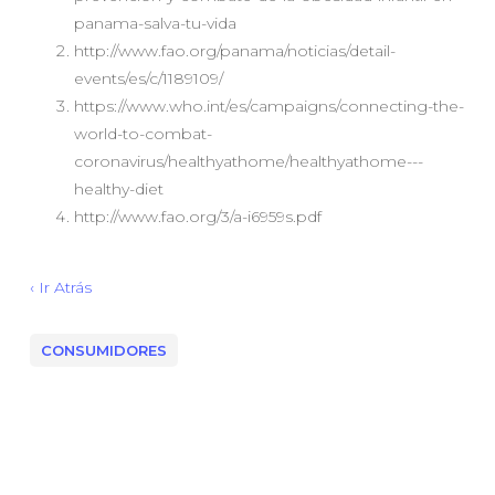
panama-salva-tu-vida
http://www.fao.org/panama/noticias/detail-
events/es/c/1189109/
https://www.who.int/es/campaigns/connecting-the-
world-to-combat-
coronavirus/healthyathome/healthyathome---
healthy-diet
http://www.fao.org/3/a-i6959s.pdf
‹ Ir Atrás
CONSUMIDORES