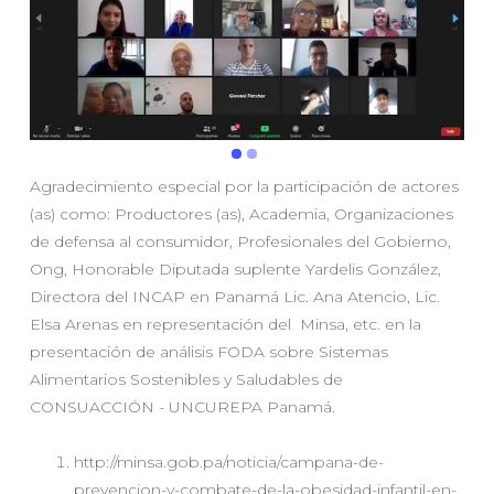
Agradecimiento especial por la participación de actores
(as) como: Productores (as), Academia, Organizaciones
de defensa al consumidor, Profesionales del Gobierno,
Ong, Honorable Diputada suplente Yardelis González,
Directora del INCAP en Panamá Lic. Ana Atencio, Lic.
Elsa Arenas en representación del Minsa, etc. en la
presentación de análisis FODA sobre Sistemas
Alimentarios Sostenibles y Saludables de
CONSUACCIÓN - UNCUREPA Panamá.
http://minsa.gob.pa/noticia/campana-de-
prevencion-y-combate-de-la-obesidad-infantil-en-